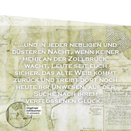
"...und in jeder nebligen und
düsteren Nacht, wenn keiner
mehr an der Zollbruck'
wacht, Leute seit euch
sicher, das alte Weib kommt
zurück und treibt dort noch
heute ihr Unwesen, auf der
Suche nach ihrem
verflossenen Glück."