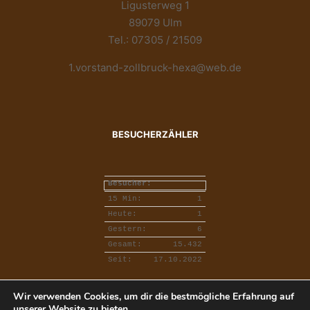
Ligusterweg 1
89079 Ulm
Tel.: 07305 / 21509
1.vorstand-zollbruck-hexa@web.de
BESUCHERZÄHLER
Besucher:
15 Min:
1
Heute:
1
Gestern:
6
Gesamt:
15.432
Seit:
17.10.2022
Wir verwenden Cookies, um dir die bestmögliche Erfahrung auf
unserer Website zu bieten.