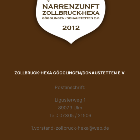
ZOLLBRUCK-HEXA GÖGGLINGEN/DONAUSTETTEN E.V.
Postanschrift:
Ligusterweg 1
89079 Ulm
Tel.: 07305 / 21509
1.vorstand-zollbruck-hexa@web.de