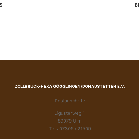
S
B
ZOLLBRUCK-HEXA GÖGGLINGEN/DONAUSTETTEN E.V.
Postanschrift:
Ligusterweg 1
89079 Ulm
Tel.: 07305 / 21509