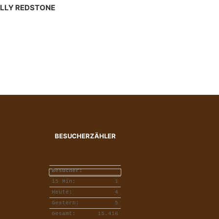
ILLY REDSTONE
BESUCHERZÄHLER
Besucher:
15 Min:
1
Heute:
4
Gestern:
5
Gesamt:
15.416